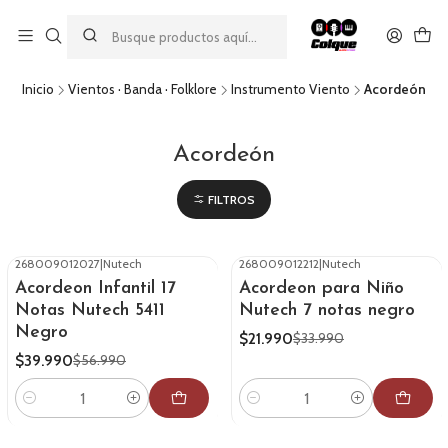
Aprovecha nuestro
descuento por pago con transferencia bancaria
por una compra mínima de $49.990. Este descuento no es
acumulable a otras promociones ni aplicable a gastos de envío.
Inicio
Vientos · Banda · Folklore
Instrumento Viento
Acordeón
Acordeón
FILTROS
268009012027
|
Nutech
268009012212
|
Nutech
-30%
OFF
-35%
OFF
Acordeon Infantil 17
Acordeon para Niño
Notas Nutech 5411
Nutech 7 notas negro
Negro
$21.990
$33.990
$39.990
$56.990
Cantidad
Cantidad