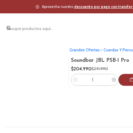
Aprovecha nuestro
descuento por pago con transfer
Grandes Ofertas
Cuerdas Y Percu
522006006038
|
JBL
-15%
OFF
Soundbar JBL PSB-1 Pro
$204.990
$241.990
Cantidad