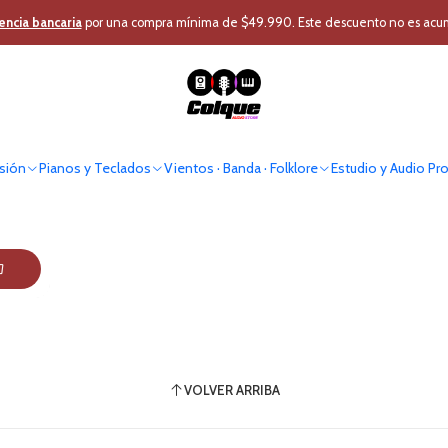
Inicio
Otros Productos
Audio Home
Soundbar
encia bancaria
por una compra mínima de $49.990. Este descuento no es acumul
Soundbar
sión
Pianos y Teclados
Vientos · Banda · Folklore
Estudio y Audio Pr
VOLVER ARRIBA