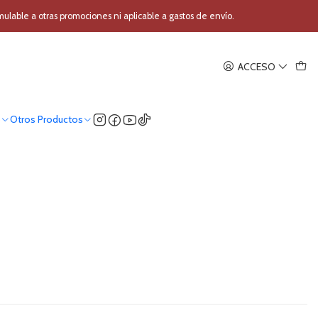
able a otras promociones ni aplicable a gastos de envío.
ACCESO
o
Otros Productos