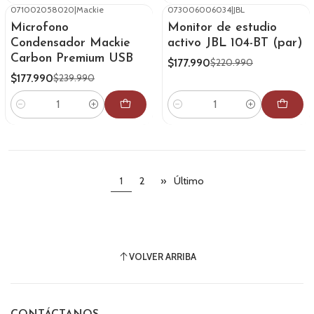
071002058020
|
Mackie
073006006034
|
JBL
-26%
OFF
-19%
OFF
Microfono
Monitor de estudio
Condensador Mackie
activo JBL 104-BT (par)
Carbon Premium USB
$177.990
$220.990
$177.990
$239.990
Cantidad
Cantidad
1
2
»
Último
VOLVER ARRIBA