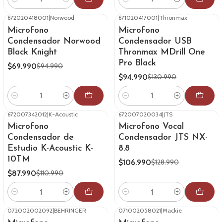
Cantidad
Cantidad
672020418001
|
Norwood
671020417001
|
Thronmax
-26%
OFF
-27%
OFF
Microfono
Microfono
Condensador Norwood
Condensador USB
Black Knight
Thronmax MDrill One
Pro Black
$69.990
$94.990
$94.990
$130.990
Cantidad
Cantidad
672007342012
|
K-Acoustic
672007020034
|
JTS
-21%
OFF
-17%
OFF
Microfono
Microfono Vocal
Condensador de
Condensador JTS NX-
Estudio K-Acoustic K-
8.8
10TM
$106.990
$128.990
$87.990
$110.990
Cantidad
Cantidad
072002002092
|
BEHRINGER
071002058021
|
Mackie
-28%
OFF
-24%
OFF