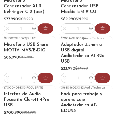
Microfono
Microfono
Condensador XLR
Condensador USB
Behringer C-2 (par)
Mackie EM-91CU
$77.990
$69.990
$108.990
$91.990
Cantidad
Cantidad
071002028072
|
SHURE
670046023084
|
AudioTechnica
-19%
OFF
-37%
OFF
Microfono USB Shure
Adaptador 3,5mm a
MOTIV MV5/B-DIG
USB digital
Audiotechnica ATR2x-
$86.990
$107.990
USB
$23.990
$37.990
Cantidad
Cantidad
670004081013
|
FOCUSRITE
084046023042
|
AudioTechnica
-18%
OFF
-27%
OFF
Interfaz de Audio
Pack para trabajo y
Focusrite Clarett 4Pre
aprendizaje
USB
Audiotechnica AT-
EDU25
$700.990
$851.990