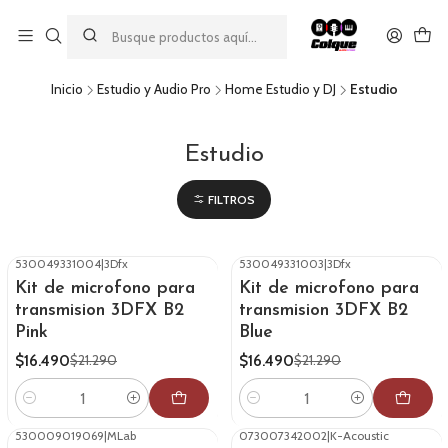
Aprovecha nuestro
descuento por pago con transferencia bancaria
por una compra mínima de $49.990. Este descuento no es
acumulable a otras promociones ni aplicable a gastos de envío.
Inicio
Estudio y Audio Pro
Home Estudio y DJ
Estudio
Estudio
FILTROS
530049331004
|
3Dfx
530049331003
|
3Dfx
-23%
OFF
-23%
OFF
Kit de microfono para
Kit de microfono para
transmision 3DFX B2
transmision 3DFX B2
Pink
Blue
$16.490
$16.490
$21.290
$21.290
Cantidad
Cantidad
530009019069
|
MLab
073007342002
|
K-Acoustic
-34%
OFF
-16%
OFF