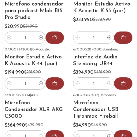
Micrófono condensador
Monitor Estudio Activo
para podcast Mlab B15-
K-Acoustic K-55 (par)
Pro Studio
$233.990
$278.990
$20.990
$31.990
Cantidad
Cantidad
073007342001
|
K-Acoustic
670005284008
|
Steinberg
-16%
OFF
-18%
OFF
Monitor Estudio Activo
Interfaz de Audio
K-Acoustic K-44 (par)
Steinberg UR44
$194.990
$394.990
$231.990
$481.990
Cantidad
Cantidad
672006293034
|
AKG
671020417002
|
Thronmax
-15%
OFF
-26%
OFF
Microfono
Microfono
Condensador XLR AKG
Condensador USB
C3000
Thronmax Fireball
$364.990
$34.990
$429.990
$46.990