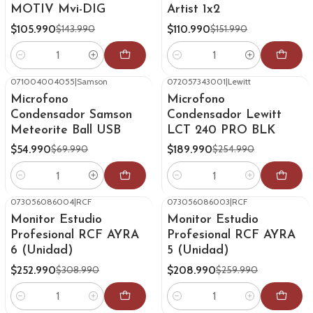
MOTIV Mvi-DIG
Artist 1x2
$105.990
$110.990
$143.990
$151.990
Cantidad
Cantidad
071004004055
|
Samson
072057343001
|
Lewitt
-21%
OFF
-25%
OFF
Microfono
Microfono
Condensador Samson
Condensador Lewitt
Meteorite Ball USB
LCT 240 PRO BLK
$54.990
$189.990
$69.990
$254.990
Cantidad
Cantidad
073056086004
|
RCF
073056086003
|
RCF
-18%
OFF
-20%
OFF
Monitor Estudio
Monitor Estudio
Profesional RCF AYRA
Profesional RCF AYRA
6 (Unidad)
5 (Unidad)
$252.990
$208.990
$308.990
$259.990
Cantidad
Cantidad