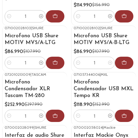
$114.990
$156.990
Cantidad
Cantidad
071002028103
|
SHURE
071002028102
|
SHURE
-19%
OFF
-19%
OFF
Microfono USB Shure
Microfono USB Shure
MOTIV MV5/A-LTG
MOTIV MV5/A-B-LTG
$86.990
$86.990
$107.990
$107.990
Cantidad
Cantidad
072010213009
|
TASCAM
071057344006
|
MXL
-15%
OFF
-22%
OFF
Microfono
Microfono
Condensador XLR
Condensador USB MXL
Tascam TM-280
Tempo KR
$252.990
$118.990
$297.990
$152.990
Cantidad
Cantidad
070002028099
|
SHURE
070002058024
|
Mackie
-26%
OFF
-27%
OFF
Interfaz de audio Shure
Interfaz Mackie Onyx