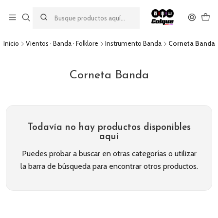
Aprovecha nuestro
descuento por pago con transferencia bancaria
por una compra mínima de $49.990. Este descuento no es
acumulable a otras promociones ni aplicable a gastos de envío.
Inicio
Vientos · Banda · Folklore
Instrumento Banda
Corneta Banda
Corneta Banda
Todavía no hay productos disponibles
aquí
Puedes probar a buscar en otras categorías o utilizar
la barra de búsqueda para encontrar otros productos.