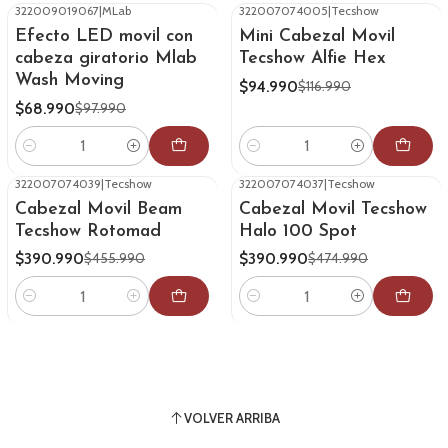
322009019067
|
MLab
322007074005
|
Tecshow
-30%
OFF
-19%
OFF
Efecto LED movil con
Mini Cabezal Movil
cabeza giratorio Mlab
Tecshow Alfie Hex
Wash Moving
$94.990
$116.990
$68.990
$97.990
Cantidad
Cantidad
322007074039
|
Tecshow
322007074037
|
Tecshow
-14%
OFF
-18%
OFF
Cabezal Movil Beam
Cabezal Movil Tecshow
Tecshow Rotomad
Halo 100 Spot
$390.990
$390.990
$455.990
$474.990
Cantidad
Cantidad
VOLVER ARRIBA