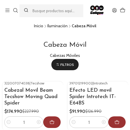
Aprovecha nuestro
descuento por pago con transferencia bancaria
por una compra mínima de $49.990. Este descuento no es
acumulable a otras promociones ni aplicable a gastos de envío.
Inicio
Iluminación
Cabeza Móvil
Cabeza Móvil
Cabezas Móviles
FILTROS
322007074038
|
Tecshow
397012199002
|
Introtech
-23%
OFF
-28%
OFF
Cabezal Movil Beam
Efecto LED movil
Tecshow Moving Quad
Spider Introtech IT-
Spider
E64BS
$174.990
$91.990
$227.990
$126.990
Cantidad
Cantidad