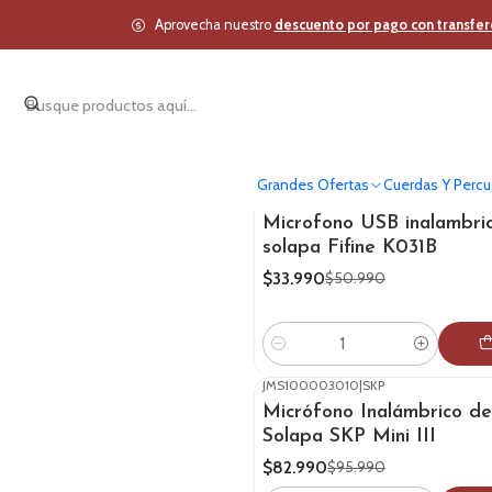
Inicio
Estudio y Aud
Aprovecha nuestro
descuento por pago con transfer
Grandes Ofertas
Cuerdas Y Percu
089011346002
|
Fifine
-33%
OFF
Microfono USB inalambri
solapa Fifine K031B
$33.990
$50.990
Cantidad
JMS100003010
|
SKP
-14%
OFF
Micrófono Inalámbrico de
Solapa SKP Mini III
$82.990
$95.990