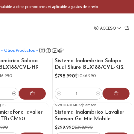
Micrófono Solapa
able a otras promociones ni aplicable a gastos de envío.
ACCESO
o
Otros Productos
HURE
689044028125
|
SHURE
-24%
OFF
lambrico Solapa
Sistema Inalambrico Solapa
 BLX188/CVL-H9
Dual Shure BLX188/CVL-K12
$798.990
46.990
$1.046.990
Cantidad
JTS
689004004067
|
Samson
-25%
OFF
microfono lavalier
Sistema Inalambrico Lavalier
7TB+CM501
Samson Go Mic Mobile
$299.990
.990
$398.990