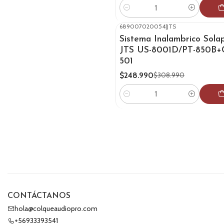
Cantidad
689007020054
|
JTS
-19%
OFF
Sistema Inalambrico Sola
JTS US-8001D/PT-850B+
501
$248.990
$308.990
Cantidad
CONTÁCTANOS
hola@colqueaudiopro.com
+56933393541