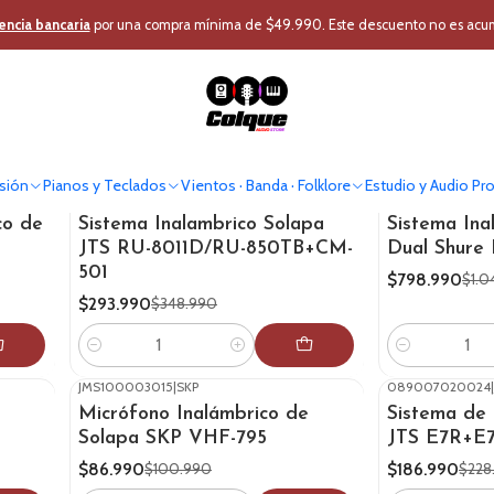
io Pro
Audio Profesional
Micrófono Profesional
Micrófono Inalámbrico
encia bancaria
por una compra mínima de $49.990. Este descuento no es acumul
Micrófono Solapa
sión
Pianos y Teclados
Vientos · Banda · Folklore
Estudio y Audio Pr
689007020043
|
JTS
689044028124
|
S
-16%
OFF
-24%
OFF
co de
Sistema Inalambrico Solapa
Sistema Ina
JTS RU-8011D/RU-850TB+CM-
Dual Shure
501
$798.990
$1.0
$293.990
$348.990
Cantidad
Cantidad
JMS100003015
|
SKP
089007020024
|
-14%
OFF
-18%
OFF
Micrófono Inalámbrico de
Sistema de 
Solapa SKP VHF-795
JTS E7R+E
$86.990
$186.990
$100.990
$228