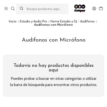
Aprovecha nuestro
descuento por pago con transferencia bancaria
por una compra mínima de $49.990. Este descuento no es
acumulable a otras promociones ni aplicable a gastos de envío.
Inicio
Estudio y Audio Pro
Home Estudio y DJ
Audífonos
Audífonos con Micrófono
Audífonos con Micrófono
Todavía no hay productos disponibles
aquí
Puedes probar a buscar en otras categorías o utilizar
la barra de búsqueda para encontrar otros productos.