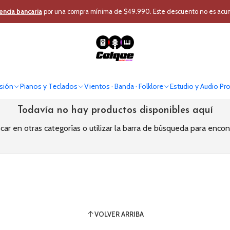
Inicio
Vientos · Banda · Folklore
Instrumento Viento
Trompeta
encia bancaria
por una compra mínima de $49.990. Este descuento no es acumul
Trompeta
sión
Pianos y Teclados
Vientos · Banda · Folklore
Estudio y Audio Pr
Todavía no hay productos disponibles aquí
ar en otras categorías o utilizar la barra de búsqueda para encon
VOLVER ARRIBA