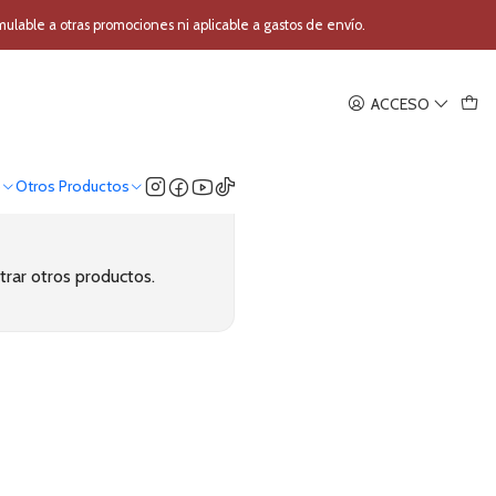
able a otras promociones ni aplicable a gastos de envío.
ACCESO
o
Otros Productos
trar otros productos.