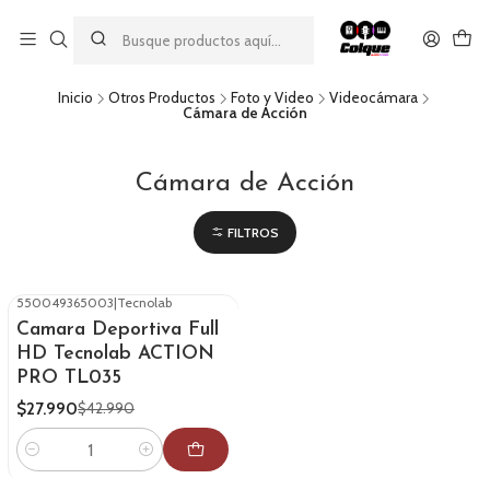
Aprovecha nuestro
descuento por pago con transferencia bancaria
por una compra mínima de $49.990. Este descuento no es
acumulable a otras promociones ni aplicable a gastos de envío.
Inicio
Otros Productos
Foto y Video
Videocámara
Cámara de Acción
Cámara de Acción
FILTROS
550049365003
|
Tecnolab
-35%
OFF
Camara Deportiva Full
HD Tecnolab ACTION
PRO TL035
$27.990
$42.990
Cantidad