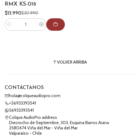
RMX KS-016
$13.990
$20.990
Cantidad
VOLVER ARRIBA
CONTÁCTANOS
hola@colqueaudiopro.com
+56933393541
56933393541
Colque AudioPro address
Dieciocho de Septiembre, 303, Esquina Barros Arana
2580474 Viña del Mar - Viña del Mar
Valparaíso - Chile