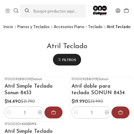
Aprovecha nuestro
descuento por pago con transferencia bancaria
por una compra mínima de $49.990. Este descuento no es
acumulable a otras promociones ni aplicable a gastos de envío.
Inicio
Pianos y Teclados
Accesorios Piano - Teclado
Atril Teclado
Atril Teclado
FILTROS
170009288039
|
Sonun
170009288019
|
Sonun
-34%
OFF
-41%
OFF
Atril Simple Teclado
Atril doble para
Sonun 8433
teclado SONUN 8434
$14.490
$19.990
$21.790
$33.990
Cantidad
Cantidad
170003014261
|
RMX
-33%
OFF
Atril Simple Teclado