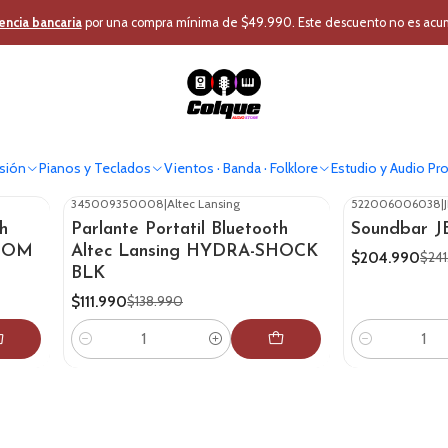
Inicio
Ofertas Colque
Oferta Audio Home
encia bancaria
por una compra mínima de $49.990. Este descuento no es acumul
Oferta Audio Home
Ofertas en audio para el hogar y portátil
sión
Pianos y Teclados
Vientos · Banda · Folklore
Estudio y Audio Pr
345009350008
|
Altec Lansing
522006006038
|
-19%
OFF
-15%
OFF
h
Parlante Portatil Bluetooth
Soundbar J
BOOM
Altec Lansing HYDRA-SHOCK
$204.990
$241
BLK
$111.990
$138.990
Cantidad
Cantidad