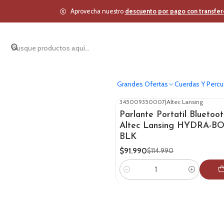
Aprovecha nuestro
descuento por pago con transfer
Grandes Ofertas
Cuerdas Y Percu
345009350007
|
Altec Lansing
-20%
OFF
Parlante Portatil Bluetoot
Altec Lansing HYDRA-
BLK
$91.990
$114.990
Cantidad