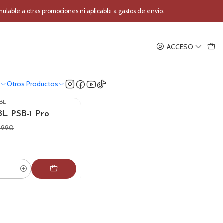
able a otras promociones ni aplicable a gastos de envío.
ACCESO
o
Otros Productos
JBL
BL PSB-1 Pro
.990