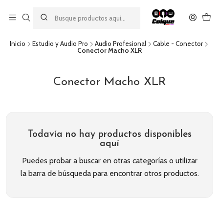
Aprovecha nuestro
descuento por pago con transferencia bancaria
por una compra mínima de $49.990. Este descuento no es
acumulable a otras promociones ni aplicable a gastos de envío.
Inicio
Estudio y Audio Pro
Audio Profesional
Cable - Conector
Conector Macho XLR
Conector Macho XLR
Todavía no hay productos disponibles
aquí
Puedes probar a buscar en otras categorías o utilizar
la barra de búsqueda para encontrar otros productos.