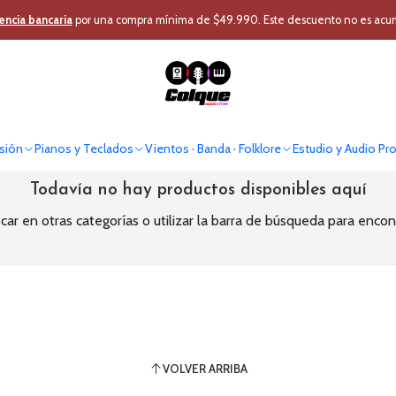
o
Audio Profesional
Micrófono Profesional
Micrófono Inalámbrico
Mi
encia bancaria
por una compra mínima de $49.990. Este descuento no es acumul
Micrófono Solapa + Cintillo
sión
Pianos y Teclados
Vientos · Banda · Folklore
Estudio y Audio Pr
Todavía no hay productos disponibles aquí
ar en otras categorías o utilizar la barra de búsqueda para encon
VOLVER ARRIBA