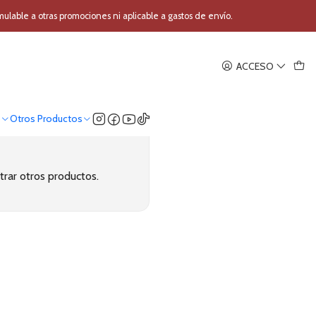
crófono Solapa + Cintillo
able a otras promociones ni aplicable a gastos de envío.
ACCESO
o
Otros Productos
trar otros productos.