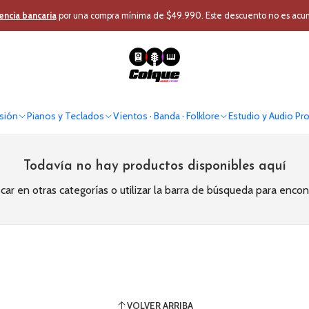
Inicio
Iluminación
Efectos Humo
encia bancaria
por una compra mínima de $49.990. Este descuento no es acumul
Efectos Humo
Máquinas y líquido de humo
sión
Pianos y Teclados
Vientos · Banda · Folklore
Estudio y Audio Pr
Todavía no hay productos disponibles aquí
ar en otras categorías o utilizar la barra de búsqueda para encon
VOLVER ARRIBA