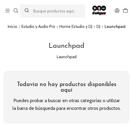
Aprovecha nuestro
descuento por pago con transferencia bancaria
por una compra mínima de $49.990. Este descuento no es
acumulable a otras promociones ni aplicable a gastos de envío.
Inicio
Estudio y Audio Pro
Home Estudio y DJ
DJ
Launchpad
Launchpad
Launchpad
Todavía no hay productos disponibles
aquí
Puedes probar a buscar en otras categorías o utilizar
la barra de búsqueda para encontrar otros productos.