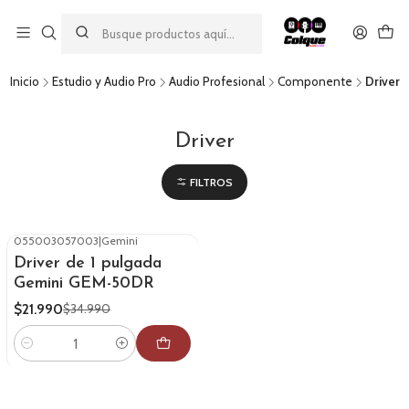
Aprovecha nuestro
descuento por pago con transferencia bancaria
por una compra mínima de $49.990. Este descuento no es
acumulable a otras promociones ni aplicable a gastos de envío.
Inicio
Estudio y Audio Pro
Audio Profesional
Componente
Driver
Driver
FILTROS
055003057003
|
Gemini
-37%
OFF
Driver de 1 pulgada
Gemini GEM-50DR
$21.990
$34.990
Cantidad