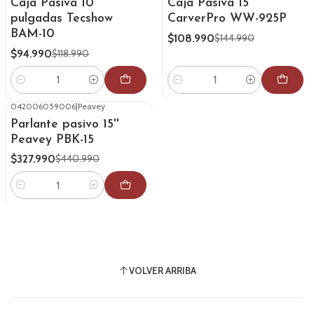
Caja Pasiva 10
Caja Pasiva 15''
pulgadas Tecshow
CarverPro WW-925P
BAM-10
$108.990
$144.990
$94.990
$118.990
Cantidad
Cantidad
042006059006
|
Peavey
-26%
OFF
Parlante pasivo 15''
Peavey PBK-15
$327.990
$440.990
Cantidad
VOLVER ARRIBA