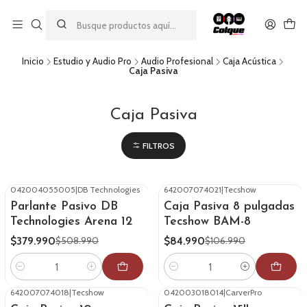
Aprovecha nuestro
descuento por pago con transferencia bancaria
por una compra mínima de $49.990. Este descuento no es
acumulable a otras promociones ni aplicable a gastos de envío.
Inicio
Estudio y Audio Pro
Audio Profesional
Caja Acústica
Caja Pasiva
Caja Pasiva
FILTROS
042004055005
|
DB Technologies
642007074021
|
Tecshow
-25%
OFF
-21%
OFF
Parlante Pasivo DB
Caja Pasiva 8 pulgadas
Technologies Arena 12
Tecshow BAM-8
$379.990
$84.990
$508.990
$106.990
Cantidad
Cantidad
642007074018
|
Tecshow
042003018014
|
CarverPro
-20%
OFF
-25%
OFF