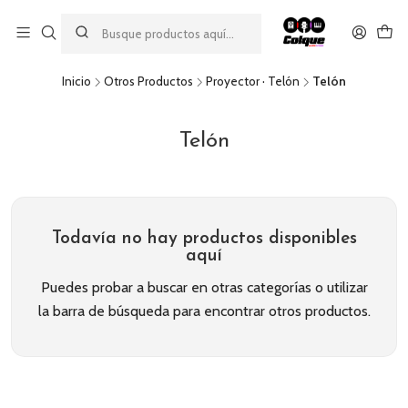
Aprovecha nuestro
descuento por pago con transferencia bancaria
por una compra mínima de $49.990. Este descuento no es
acumulable a otras promociones ni aplicable a gastos de envío.
Inicio
Otros Productos
Proyector · Telón
Telón
Telón
Todavía no hay productos disponibles
aquí
Puedes probar a buscar en otras categorías o utilizar
la barra de búsqueda para encontrar otros productos.