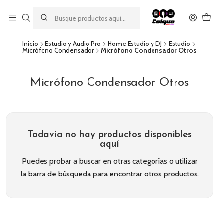
Aprovecha nuestro
descuento por pago con transferencia bancaria
por una compra mínima de $49.990. Este descuento no es
acumulable a otras promociones ni aplicable a gastos de envío.
Inicio
Estudio y Audio Pro
Home Estudio y DJ
Estudio
Micrófono Condensador
Micrófono Condensador Otros
Micrófono Condensador Otros
Todavía no hay productos disponibles
aquí
Puedes probar a buscar en otras categorías o utilizar
la barra de búsqueda para encontrar otros productos.