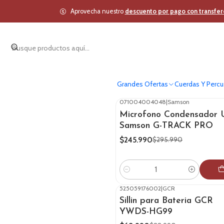
Aprovecha nuestro
descuento por pago con transfer
Grandes Ofertas
Cuerdas Y Percu
071004004048
|
Samson
-17%
OFF
Microfono Condensador 
Samson G-TRACK PRO
$245.990
$295.990
Cantidad
525059176002
|
GCR
-22%
OFF
Sillin para Bateria GCR
YWDS-HG99