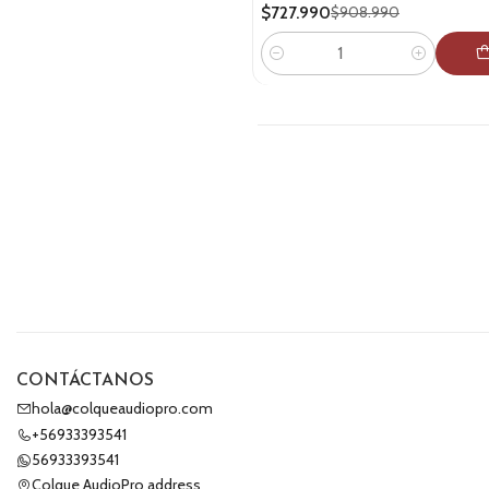
$727.990
$908.990
Cantidad
CONTÁCTANOS
hola@colqueaudiopro.com
+56933393541
56933393541
Colque AudioPro address