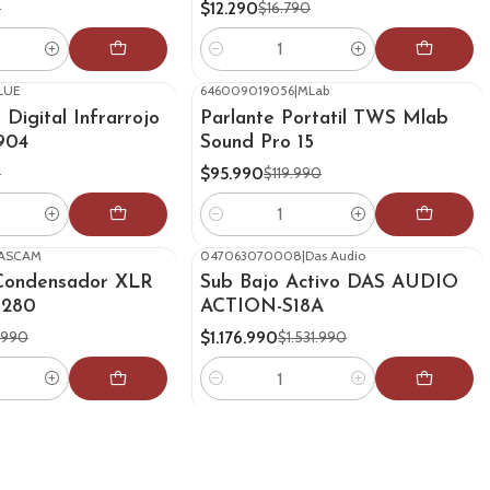
$12.290
0
$16.790
Cantidad
LUE
646009019056
|
MLab
-20%
OFF
Digital Infrarrojo
Parlante Portatil TWS Mlab
904
Sound Pro 15
$95.990
0
$119.990
Cantidad
ASCAM
047063070008
|
Das Audio
-23%
OFF
Condensador XLR
Sub Bajo Activo DAS AUDIO
-280
ACTION-S18A
$1.176.990
.990
$1.531.990
Cantidad