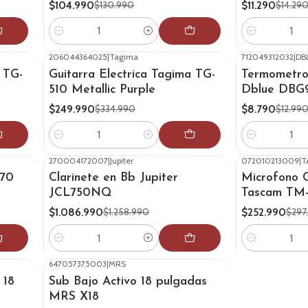
$104.990
$11.290
$130.990
$14.29
Cantidad
Cantidad
206044364025
|
Tagima
712049312032
|
DB
-25%
OFF
-32%
OFF
 TG-
Guitarra Electrica Tagima TG-
Termometro 
510 Metallic Purple
Dblue DBG
$249.990
$8.790
$334.990
$12.99
Cantidad
Cantidad
270004172007
|
Jupiter
072010213009
|
T
-14%
OFF
-15%
OFF
-70
Clarinete en Bb Jupiter
Microfono 
JCL750NQ
Tascam TM
$1.086.990
$252.990
$1.258.990
$297
Cantidad
Cantidad
647057375003
|
MRS
-24%
OFF
 18
Sub Bajo Activo 18 pulgadas
MRS X18