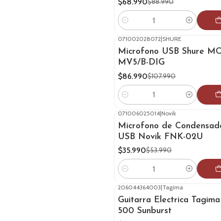
$68.990
$88.990
Cantidad
071002028072
|
SHURE
-19%
OFF
Microfono USB Shure M
MV5/B-DIG
$86.990
$107.990
Cantidad
071006025014
|
Novik
-33%
OFF
Microfono de Condensad
USB Novik FNK-02U
$35.990
$53.990
Cantidad
206044364003
|
Tagima
-18%
OFF
Guitarra Electrica Tagima
500 Sunburst