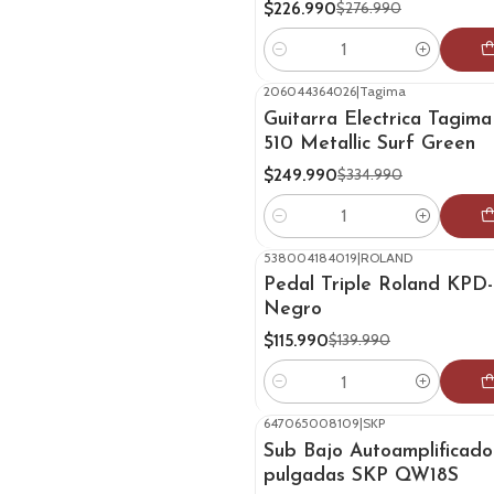
$226.990
$276.990
Cantidad
206044364026
|
Tagima
-25%
OFF
Guitarra Electrica Tagima
510 Metallic Surf Green
$249.990
$334.990
Cantidad
538004184019
|
ROLAND
-17%
OFF
Pedal Triple Roland KPD
Negro
$115.990
$139.990
Cantidad
647065008109
|
SKP
-20%
OFF
Sub Bajo Autoamplificado
pulgadas SKP QW18S