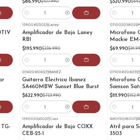
$86.990
$520.990
$107.990
$69
Cantidad
Cantidad
159004125023
|
Laney
071002058021
|
M
-17%
OFF
-24%
OFF
OTIV
Amplificador de Bajo Laney
Microfono 
RB1
Mackie EM
$195.990
$69.990
$236.990
$91.9
Cantidad
Cantidad
206004106127
|
IBANEZ
071004004051
|
-14%
OFF
-27%
OFF
or
Guitarra Electrica Ibanez
Microfono 
SA460MBW Sunset Blue Burst
Samson Sate
$622.990
$111.990
$723.990
$152.
Cantidad
Cantidad
159003065027
|
Coxx
169015038007
|
B
-20%
OFF
-21%
OFF
 TG-
Amplificador de Bajo COXX
Atril para 
CEB-25-1
3503