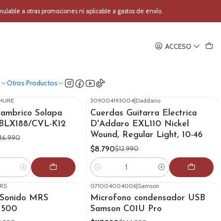
able a otras promociones ni aplicable a gastos de envío.
ACCESO
o
Otros Productos
HURE
309004193004
|
Daddario
-32%
OFF
lambrico Solapa
Cuerdas Guitarra Electrica
 BLX188/CVL-K12
D'Addaro EXL110 Nickel
Wound, Regular Light, 10-46
46.990
$8.790
$12.990
Cantidad
RS
071004004006
|
Samson
-19%
OFF
 Sonido MRS
Microfono condensador USB
1500
Samson C01U Pro