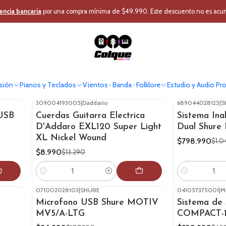
Inicio
Ofertas Colque
encia bancaria
por una compra mínima de $49.990. Este descuento no es acumul
Ofertas Colque
Ofertas en instrumentos musicales, audio profesional y más
sión
Pianos y Teclados
Vientos · Banda · Folklore
Estudio y Audio Pr
309004193005
|
Daddario
689044028125
|
S
-32%
OFF
-24%
OFF
USB
Cuerdas Guitarra Electrica
Sistema Ina
D'Addaro EXL120 Super Light
Dual Shure
XL Nickel Wound
$798.990
$1.0
$8.990
$13.290
Cantidad
Cantidad
071002028103
|
SHURE
041057375001
|
M
-19%
OFF
-25%
OFF
Microfono USB Shure MOTIV
Sistema de
MV5/A-LTG
COMPACT-