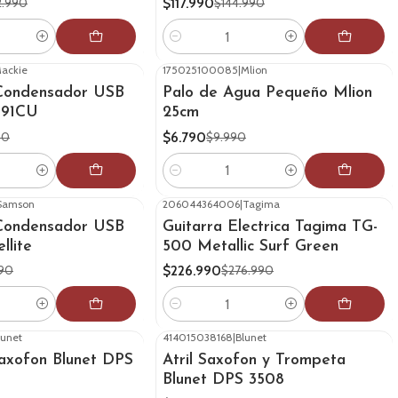
$117.990
2.990
$144.990
Cantidad
ackie
175025100085
|
Mlion
-32%
OFF
Condensador USB
Palo de Agua Pequeño Mlion
-91CU
25cm
$6.790
90
$9.990
Cantidad
Samson
206044364006
|
Tagima
-18%
OFF
Condensador USB
Guitarra Electrica Tagima TG-
llite
500 Metallic Surf Green
$226.990
990
$276.990
Cantidad
lunet
414015038168
|
Blunet
-27%
OFF
Saxofon Blunet DPS
Atril Saxofon y Trompeta
Blunet DPS 3508