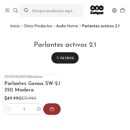
Aprovecha nuestro
descuento por pago con transferencia bancaria
por una compra mínima de $49.990. Este descuento no es
acumulable a otras promociones ni aplicable a gastos de envío.
Inicio
Otros Productos
Audio Home
Parlantes activos 2.1
Parlantes activos 2.1
FILTROS
535009229008
|
Genius
-32%
OFF
Parlantes Genius SW-2.1
350 Madera
$49.990
$72.990
Cantidad