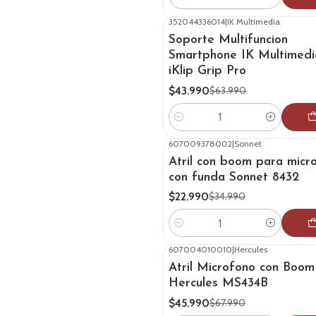
Cantidad
352044336014
|
IK Multimedia
-31%
OFF
Soporte Multifuncion
Smartphone IK Multimedi
iKlip Grip Pro
$43.990
$63.990
Cantidad
607009378002
|
Sonnet
-34%
OFF
Atril con boom para micr
con funda Sonnet 8432
$22.990
$34.990
Cantidad
607004010010
|
Hercules
-32%
OFF
Atril Microfono con Boom
Hercules MS434B
$45.990
$67.990