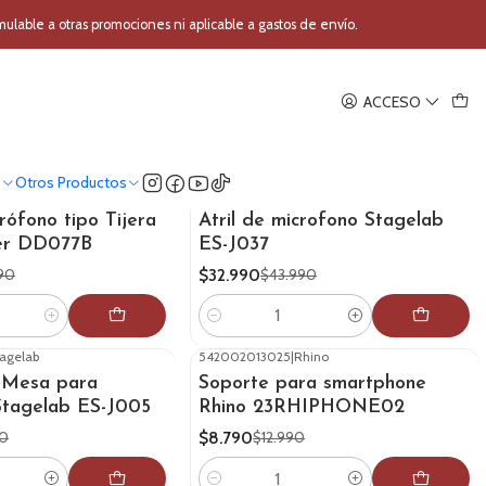
able a otras promociones ni aplicable a gastos de envío.
ACCESO
o
Otros Productos
tudiomaster
607007366009
|
Stagelab
-25%
OFF
rófono tipo Tijera
Atril de microfono Stagelab
er DD077B
ES-J037
$32.990
90
$43.990
Cantidad
agelab
542002013025
|
Rhino
-32%
OFF
 Mesa para
Soporte para smartphone
Stagelab ES-J005
Rhino 23RHIPHONE02
$8.790
90
$12.990