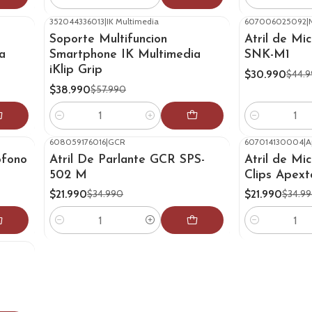
Cantidad
Cantidad
352044336013
|
IK Multimedia
607006025092
|
-33%
OFF
-31%
OFF
Soporte Multifuncion
Atril de Mi
a
Smartphone IK Multimedia
SNK-M1
iKlip Grip
$30.990
$44.
$38.990
$57.990
Cantidad
Cantidad
608059176016
|
GCR
607014130004
|
A
-37%
OFF
-37%
OFF
ofono
Atril De Parlante GCR SPS-
Atril de Mi
502 M
Clips Apex
$21.990
$21.990
$34.990
$34.9
Cantidad
Cantidad