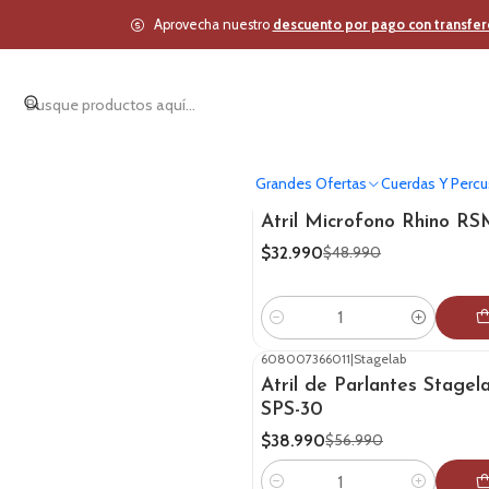
Aprovecha nuestro
descuento por pago con transfer
Grandes Ofertas
Cuerdas Y Percu
007002013001
|
Rhino
-33%
OFF
Atril Microfono Rhino RS
$32.990
$48.990
Cantidad
608007366011
|
Stagelab
-32%
OFF
Atril de Parlantes Stagel
SPS-30
$38.990
$56.990