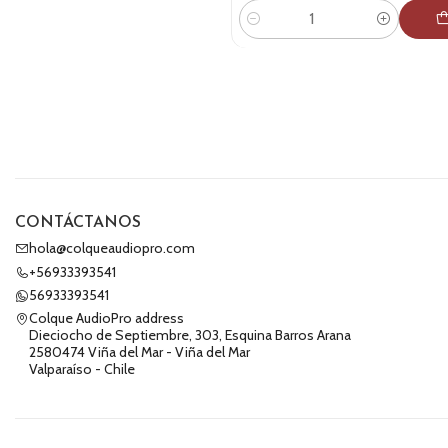
Cantidad
CONTÁCTANOS
hola@colqueaudiopro.com
+56933393541
56933393541
Colque AudioPro address
Dieciocho de Septiembre, 303, Esquina Barros Arana
2580474 Viña del Mar - Viña del Mar
Valparaíso - Chile