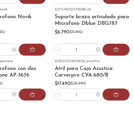
Cantidad
Novik
607049312039
|
DBLUE
-43%
OFF
crofono Novik
Soporte brazo articulado para
Microfono Dblue DBG787
$6.790
990
$11.990
Cantidad
pextone
608003018080
|
CarverPro
-42%
OFF
crofono con dos
Atril para Caja Acustica
tone AP-3636
Carverpro CVA-680/B
$17.490
90
$29.990
Cantidad