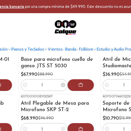
Inicio
Estudio y Audio Pro
Audio Profesional
Atril
encia bancaria
por una compra mínima de $49.990. Este descuento no es acumul
Atril
sión
Pianos y Teclados
Vientos · Banda · Folklore
Estudio y Audio Pr
009007020001
|
JTS
007046367010
|
S
-24%
OFF
-33%
OFF
M-01
Base para microfono cuello de
Atril de Mic
ganso JTS ST 5030
Studiomast
$67.990
$36.990
$88.990
$54.9
Cantidad
Cantidad
607003008113
|
SKP
607007366012
|
St
-29%
OFF
-33%
OFF
ab
Atril Plegable de Mesa para
Soporte de
Microfono SKP ST-2
Microfono 
$68.990
$10.790
$96.990
$15.9