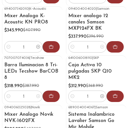
Cantidad
Cantidad
694007342010
|
K-Acoustic
094004004020
|
Samson
-15%
OFF
-15%
OFF
Mixer Analogo K-
Mixer analogo 12
Acoustic KN PRO8
canales Samson
MXP124FX BK
$345.990
$407.990
$337.990
$396.990
Cantidad
Cantidad
707007074036
|
Tecshow
641006008110
|
SKP
-18%
OFF
-15%
OFF
Barra Iluminacion 8 Tri-
Caja Activa 10
LEDs Tecshow BarCOB
pulgadas SKP Q10
8
MK2
$318.990
$312.990
$387.990
$368.990
Cantidad
Cantidad
094006025028
|
Novik
689004004067
|
Samson
-25%
OFF
-25%
OFF
Mixer Analogo Novik
Sistema Inalambrico
NVK-1602FX
Lavalier Samson Go
Mic Mobile