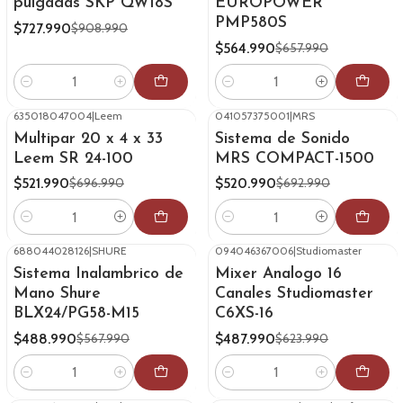
pulgadas SKP QW18S
EUROPOWER
PMP580S
$727.990
$908.990
$564.990
$657.990
Cantidad
Cantidad
635018047004
|
Leem
041057375001
|
MRS
-25%
OFF
-25%
OFF
Multipar 20 x 4 x 33
Sistema de Sonido
Leem SR 24-100
MRS COMPACT-1500
$521.990
$520.990
$696.990
$692.990
Cantidad
Cantidad
688044028126
|
SHURE
094046367006
|
Studiomaster
-14%
OFF
-22%
OFF
Sistema Inalambrico de
Mixer Analogo 16
Mano Shure
Canales Studiomaster
BLX24/PG58-M15
C6XS-16
$488.990
$487.990
$567.990
$623.990
Cantidad
Cantidad