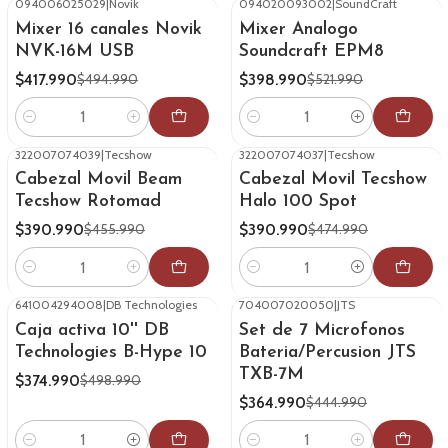
094006025029
|
Novik
094020093002
|
SoundCraft
-16%
OFF
-24%
OFF
Mixer 16 canales Novik
Mixer Analogo
NVK-16M USB
Soundcraft EPM8
$417.990
$398.990
$494.990
$521.990
Cantidad
Cantidad
322007074039
|
Tecshow
322007074037
|
Tecshow
-14%
OFF
-18%
OFF
Cabezal Movil Beam
Cabezal Movil Tecshow
Tecshow Rotomad
Halo 100 Spot
$390.990
$390.990
$455.990
$474.990
Cantidad
Cantidad
641004294008
|
DB Technologies
704007020050
|
JTS
-25%
OFF
-18%
OFF
Caja activa 10'' DB
Set de 7 Microfonos
Technologies B-Hype 10
Bateria/Percusion JTS
TXB-7M
$374.990
$498.990
$364.990
$444.990