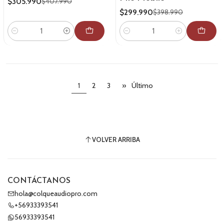
$305.990
$407.990
$299.990
$398.990
Cantidad
Cantidad
1
2
3
»
Último
VOLVER ARRIBA
CONTÁCTANOS
hola@colqueaudiopro.com
+56933393541
56933393541