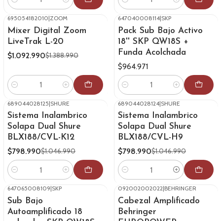
Cantidad
Cantidad
695054182010
|
ZOOM
647040008114
|
SKP
-21%
OFF
Mixer Digital Zoom
Pack Sub Bajo Activo
LiveTrak L-20
18'' SKP QW18S +
Funda Acolchada
$1.092.990
$1.388.990
$964.971
Cantidad
Cantidad
689044028125
|
SHURE
689044028124
|
SHURE
-24%
OFF
-24%
OFF
Sistema Inalambrico
Sistema Inalambrico
Solapa Dual Shure
Solapa Dual Shure
BLX188/CVL-K12
BLX188/CVL-H9
$798.990
$798.990
$1.046.990
$1.046.990
Cantidad
Cantidad
647065008109
|
SKP
092002002022
|
BEHRINGER
-20%
OFF
-14%
OFF
Sub Bajo
Cabezal Amplificado
Autoamplificado 18
Behringer