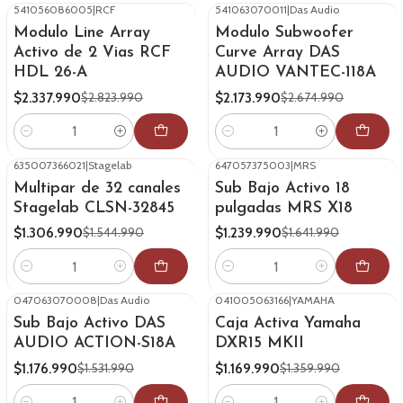
541056086005
|
RCF
541063070011
|
Das Audio
-17%
OFF
-19%
OFF
Modulo Line Array
Modulo Subwoofer
Activo de 2 Vias RCF
Curve Array DAS
HDL 26-A
AUDIO VANTEC-118A
$2.337.990
$2.173.990
$2.823.990
$2.674.990
Cantidad
Cantidad
635007366021
|
Stagelab
647057375003
|
MRS
-15%
OFF
-24%
OFF
Multipar de 32 canales
Sub Bajo Activo 18
Stagelab CLSN-32845
pulgadas MRS X18
$1.306.990
$1.239.990
$1.544.990
$1.641.990
Cantidad
Cantidad
047063070008
|
Das Audio
041005063166
|
YAMAHA
-23%
OFF
-14%
OFF
Sub Bajo Activo DAS
Caja Activa Yamaha
AUDIO ACTION-S18A
DXR15 MKII
$1.176.990
$1.169.990
$1.531.990
$1.359.990