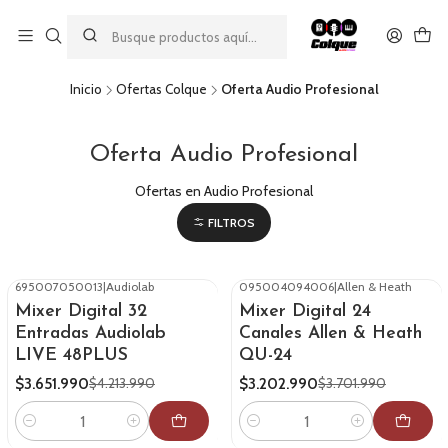
Aprovecha nuestro
descuento por pago con transferencia bancaria
por una compra mínima de $49.990. Este descuento no es
acumulable a otras promociones ni aplicable a gastos de envío.
Inicio
Ofertas Colque
Oferta Audio Profesional
Oferta Audio Profesional
Ofertas en Audio Profesional
FILTROS
695007050013
|
Audiolab
095004094006
|
Allen & Heath
-13%
OFF
-13%
OFF
Mixer Digital 32
Mixer Digital 24
Entradas Audiolab
Canales Allen & Heath
LIVE 48PLUS
QU-24
$3.651.990
$3.202.990
$4.213.990
$3.701.990
Cantidad
Cantidad