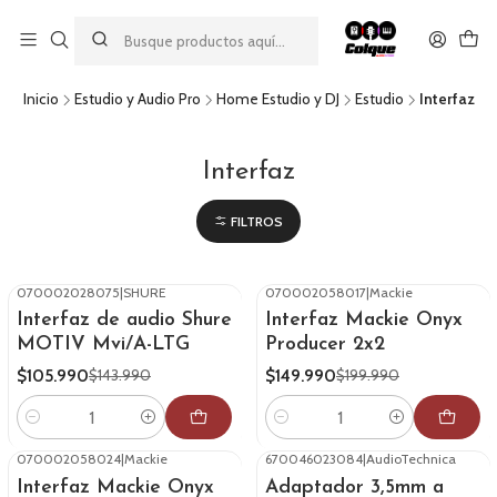
Aprovecha nuestro
descuento por pago con transferencia bancaria
por una compra mínima de $49.990. Este descuento no es
acumulable a otras promociones ni aplicable a gastos de envío.
Inicio
Estudio y Audio Pro
Home Estudio y DJ
Estudio
Interfaz
Interfaz
FILTROS
070002028075
|
SHURE
070002058017
|
Mackie
-26%
OFF
-25%
OFF
Interfaz de audio Shure
Interfaz Mackie Onyx
MOTIV Mvi/A-LTG
Producer 2x2
$105.990
$149.990
$143.990
$199.990
Cantidad
Cantidad
070002058024
|
Mackie
670046023084
|
AudioTechnica
-27%
OFF
-37%
OFF
Interfaz Mackie Onyx
Adaptador 3,5mm a