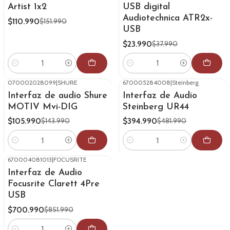
Artist 1x2
USB digital
Audiotechnica ATR2x-
$110.990
$151.990
USB
$23.990
$37.990
Cantidad
Cantidad
070002028099
|
SHURE
670005284008
|
Steinberg
-26%
OFF
-18%
OFF
Interfaz de audio Shure
Interfaz de Audio
MOTIV Mvi-DIG
Steinberg UR44
$105.990
$394.990
$143.990
$481.990
Cantidad
Cantidad
670004081013
|
FOCUSRITE
-18%
OFF
Interfaz de Audio
Focusrite Clarett 4Pre
USB
$700.990
$851.990