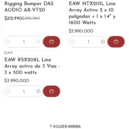
Rigging Bumper DAS
EAW NTX210L Line
AUDIO AX-VT20
Array Activo 2 x 10
pulgadas + 1 x 1.4" y
$215.990
$290.990
1600 Watts
$5.990.000
Cantidad
Cantidad
|
EAW
EAW RSX208L Line
Array activo de 3 Vìas -
3 x 500 watts
$2.990.000
Cantidad
VOLVER ARRIBA