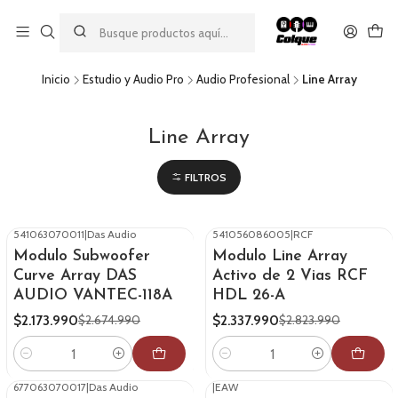
Aprovecha nuestro
descuento por pago con transferencia bancaria
por una compra mínima de $49.990. Este descuento no es
acumulable a otras promociones ni aplicable a gastos de envío.
Inicio
Estudio y Audio Pro
Audio Profesional
Line Array
Line Array
FILTROS
541063070011
|
Das Audio
541056086005
|
RCF
-19%
OFF
-17%
OFF
Modulo Subwoofer
Modulo Line Array
Curve Array DAS
Activo de 2 Vias RCF
AUDIO VANTEC-118A
HDL 26-A
$2.173.990
$2.337.990
$2.674.990
$2.823.990
Cantidad
Cantidad
677063070017
|
Das Audio
|
EAW
-26%
OFF