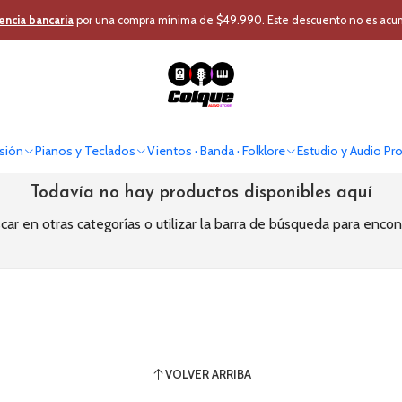
Inicio
Estudio y Audio Pro
Home Estudio y DJ
DJ
Reproductor Medio
encia bancaria
por una compra mínima de $49.990. Este descuento no es acumul
Reproductor Medios
sión
Pianos y Teclados
Vientos · Banda · Folklore
Estudio y Audio Pr
Todavía no hay productos disponibles aquí
ar en otras categorías o utilizar la barra de búsqueda para encon
VOLVER ARRIBA