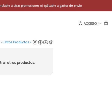
s
able a otras promociones ni aplicable a gastos de envío.
ACCESO
o
Otros Productos
trar otros productos.