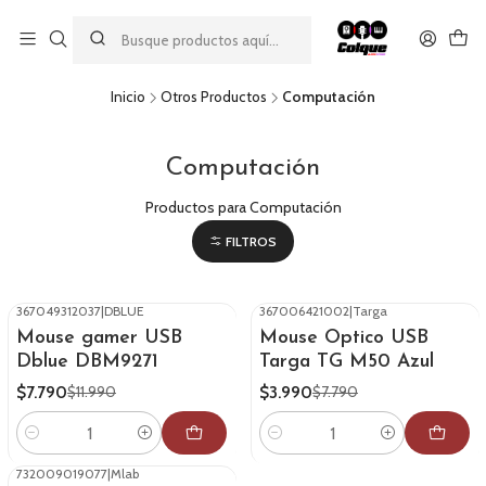
Aprovecha nuestro
descuento por pago con transferencia bancaria
por una compra mínima de $49.990. Este descuento no es
acumulable a otras promociones ni aplicable a gastos de envío.
Inicio
Otros Productos
Computación
Computación
Productos para Computación
FILTROS
367049312037
|
DBLUE
367006421002
|
Targa
-35%
OFF
-49%
OFF
Mouse gamer USB
Mouse Optico USB
Dblue DBM9271
Targa TG M50 Azul
$7.790
$3.990
$11.990
$7.790
Cantidad
Cantidad
732009019077
|
Mlab
-24%
OFF