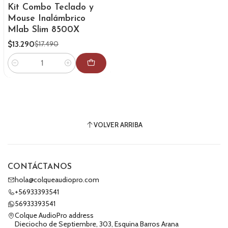
Kit Combo Teclado y
Mouse Inalámbrico
Mlab Slim 8500X
$13.290
$17.490
Cantidad
VOLVER ARRIBA
CONTÁCTANOS
hola@colqueaudiopro.com
+56933393541
56933393541
Colque AudioPro address
Dieciocho de Septiembre, 303, Esquina Barros Arana