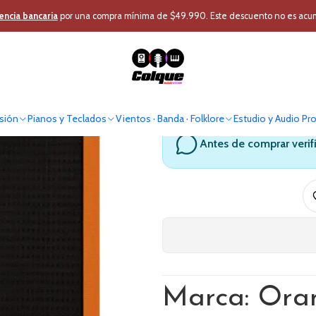
ión
Instrumentos Cuerda
Amplificacion Bajo
Amplificador Combo Baj
encia bancaria
por una compra mínima de $49.990. Este descuento no es acumul
Amplificado
sión
Pianos y Teclados
Vientos · Banda · Folklore
Estudio y Audio Pr
Antes de comprar verif
Marca: Ora