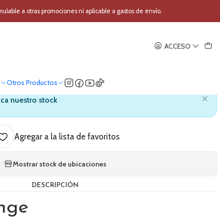
o Orange Crush Bass 50
able a otras promociones ni aplicable a gastos de envío.
|
ACCESO
r Combo Bajo Orange Crush
Bass 50
o
Otros Productos
ica nuestro stock
Agregar a la lista de favoritos
Mostrar stock de ubicaciones
DESCRIPCIÓN
nge