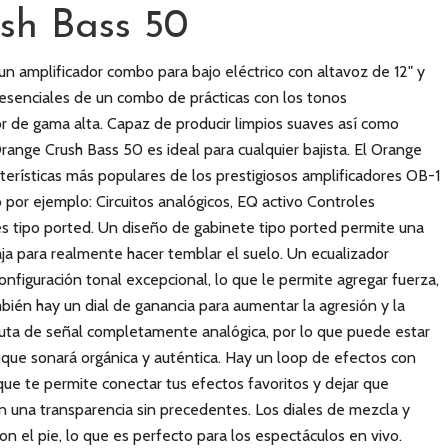
sh Bass 50
n amplificador combo para bajo eléctrico con altavoz de 12" y
senciales de un combo de prácticas con los tonos
r de gama alta. Capaz de producir limpios suaves así como
range Crush Bass 50 es ideal para cualquier bajista. El Orange
cterísticas más populares de los prestigiosos amplificadores OB-1
 por ejemplo: Circuitos analógicos, EQ activo Controles
s tipo ported. Un diseño de gabinete tipo ported permite una
a para realmente hacer temblar el suelo. Un ecualizador
onfiguración tonal excepcional, lo que le permite agregar fuerza,
mbién hay un dial de ganancia para aumentar la agresión y la
na ruta de señal completamente analógica, por lo que puede estar
que sonará orgánica y auténtica. Hay un loop de efectos con
que te permite conectar tus efectos favoritos y dejar que
on una transparencia sin precedentes. Los diales de mezcla y
 el pie, lo que es perfecto para los espectáculos en vivo.