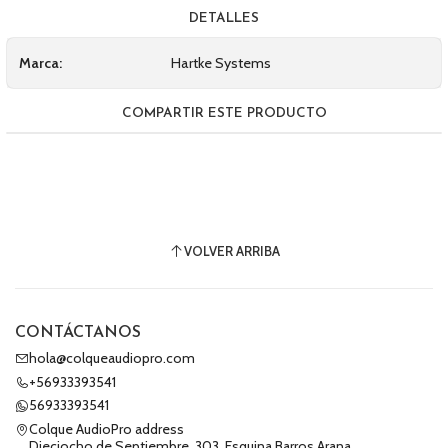
DETALLES
Marca:
Hartke Systems
COMPARTIR ESTE PRODUCTO
VOLVER ARRIBA
CONTÁCTANOS
hola@colqueaudiopro.com
+56933393541
56933393541
Colque AudioPro address
Dieciocho de Septiembre, 303, Esquina Barros Arana