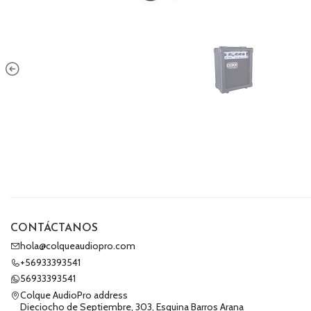
CONTÁCTANOS
hola@colqueaudiopro.com
+56933393541
56933393541
Colque AudioPro address
Dieciocho de Septiembre, 303, Esquina Barros Arana