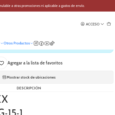
uitarra COXX CEG-15-1
able a otras promociones ni aplicable a gastos de envío.
|
ACCESO
r de Guitarra COXX CEG-15-1
o
Otros Productos
ica nuestro stock
Agregar a la lista de favoritos
Mostrar stock de ubicaciones
DESCRIPCIÓN
XX
-15-1