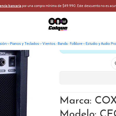
usión
Instrumentos Cuerda
Amplificacion Guitarra
Amplificador de G
encia bancaria
por una compra mínima de $49.990. Este descuento no es acumul
Amplificado
sión
Pianos y Teclados
Vientos · Banda · Folklore
Estudio y Audio Pr
Antes de comprar verif
Marca: CO
Modelo: CEG