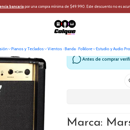
ión
Instrumentos Cuerda
Amplificacion Guitarra
Amplificador Guitar
encia bancaria
por una compra mínima de $49.990. Este descuento no es acumul
Amplificado
sión
Pianos y Teclados
Vientos · Banda · Folklore
Estudio y Audio Pr
Antes de comprar verif
Marca: Mars