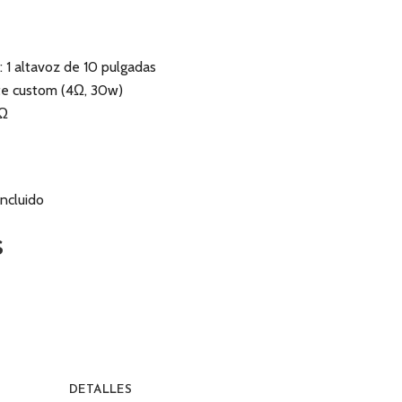
: 1 altavoz de 10 pulgadas
te custom (4Ω, 30w)
4Ω
incluido
s
DETALLES