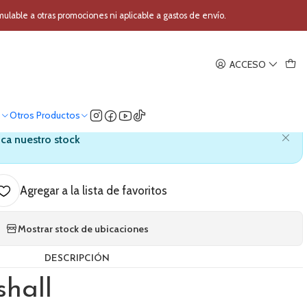
ra Marshall MG30FX Gold
able a otras promociones ni aplicable a gastos de envío.
|
ACCESO
r Guitarra Marshall MG30FX
Gold
o
Otros Productos
ica nuestro stock
Agregar a la lista de favoritos
Mostrar stock de ubicaciones
DESCRIPCIÓN
hall