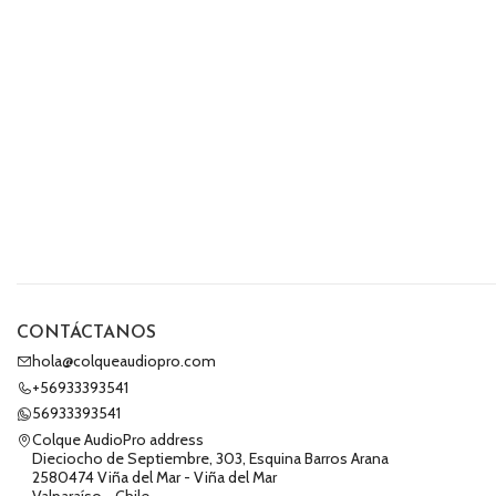
CONTÁCTANOS
hola@colqueaudiopro.com
+56933393541
56933393541
Colque AudioPro address
Dieciocho de Septiembre, 303, Esquina Barros Arana
2580474 Viña del Mar - Viña del Mar
Valparaíso - Chile