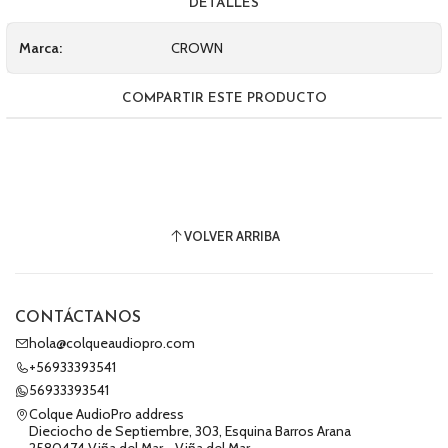
DETALLES
Marca:
CROWN
COMPARTIR ESTE PRODUCTO
VOLVER ARRIBA
CONTÁCTANOS
hola@colqueaudiopro.com
+56933393541
56933393541
Colque AudioPro address
Dieciocho de Septiembre, 303, Esquina Barros Arana
2580474 Viña del Mar - Viña del Mar