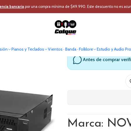
o
Audio Profesional
Power
Power Analógico
Amplificador de pote
encia bancaria
por una compra mínima de $49.990. Este descuento no es acumul
Amplificado
sión
Pianos y Teclados
Vientos · Banda · Folklore
Estudio y Audio Pr
Antes de comprar verif
Marca: NO