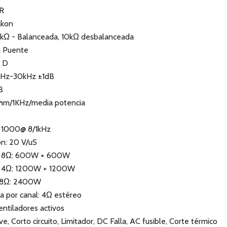
LR
akon
0kΩ - Balanceada, 10kΩ desbalanceada
& Puente
e D
 5Hz-30kHz ±1dB
B
hm/1KHz/media potencia
＞1000@ 8­/1kHz
n: 20 V/uS
eo 8Ω: 600W + 600W
eo 4Ω: 1200W + 1200W
e 8Ω: 2400W
a por canal: 4Ω estéreo
entiladores activos
, Corto circuito, Limitador, DC Falla, AC fusible, Corte térmico