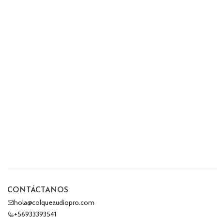
CONTÁCTANOS
hola@colqueaudiopro.com
+56933393541