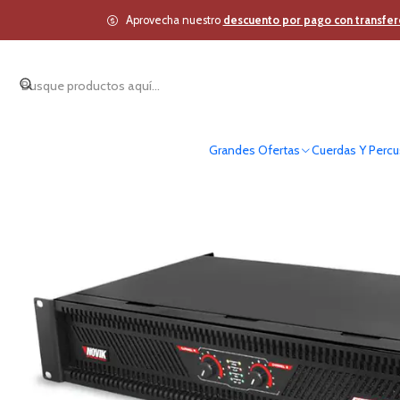
Inicio
Estudio y Audio Pr
Aprovecha nuestro
descuento por pago con transfer
Grandes Ofertas
Cuerdas Y Percu