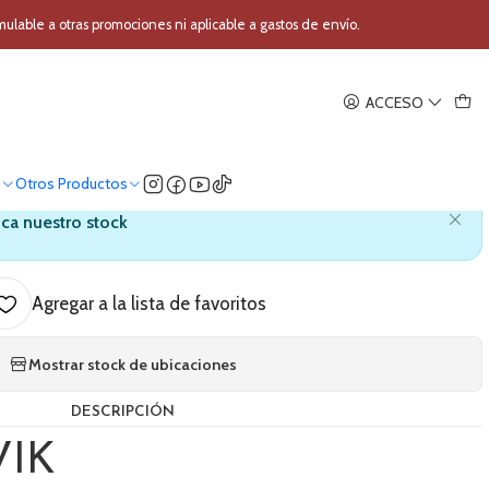
ncia NOVIK NOVO D 2600
able a otras promociones ni aplicable a gastos de envío.
|
ACCESO
r de potencia NOVIK NOVO D
2600
o
Otros Productos
ica nuestro stock
Agregar a la lista de favoritos
Mostrar stock de ubicaciones
DESCRIPCIÓN
VIK