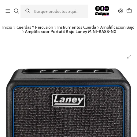
Aprovecha nuestro
descuento por pago con transferencia bancaria
por una compra mínima de $49.990. Este descuento no es
acumulable a otras promociones ni aplicable a gastos de envío.
Inicio
Cuerdas Y Percusión
Instrumentos Cuerda
Amplificacion Bajo
Amplificador Portatil Bajo Laney MINI-BASS-NX