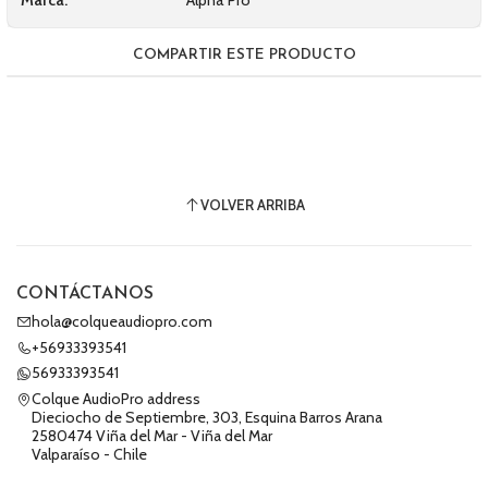
Marca:
Alpha Pro
COMPARTIR ESTE PRODUCTO
VOLVER ARRIBA
CONTÁCTANOS
hola@colqueaudiopro.com
+56933393541
56933393541
Colque AudioPro address
Dieciocho de Septiembre, 303, Esquina Barros Arana
2580474 Viña del Mar - Viña del Mar
Valparaíso - Chile