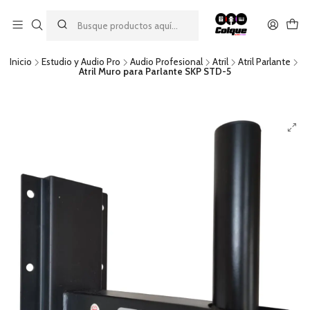
Aprovecha nuestro
descuento por pago con transferencia bancaria
por una compra mínima de $49.990. Este descuento no es
acumulable a otras promociones ni aplicable a gastos de envío.
Inicio
Estudio y Audio Pro
Audio Profesional
Atril
Atril Parlante
Atril Muro para Parlante SKP STD-5