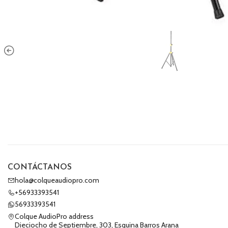
CONTÁCTANOS
hola@colqueaudiopro.com
+56933393541
56933393541
Colque AudioPro address
Dieciocho de Septiembre, 303, Esquina Barros Arana