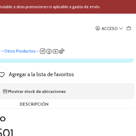
tica Rhino RSS01
able a otras promociones ni aplicable a gastos de envío.
|
ACCESO
 caja acustica Rhino RSS01
o
Otros Productos
ica nuestro stock
Agregar a la lista de favoritos
Mostrar stock de ubicaciones
DESCRIPCIÓN
no
S01