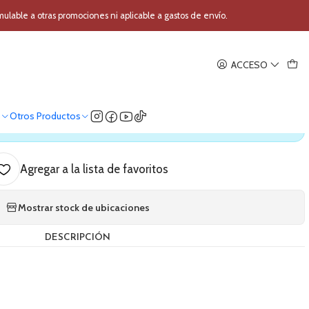
Fidek Negro
able a otras promociones ni aplicable a gastos de envío.
|
ACCESO
 Parlante Fidek Negro
o
Otros Productos
ica nuestro stock
Agregar a la lista de favoritos
Mostrar stock de ubicaciones
DESCRIPCIÓN