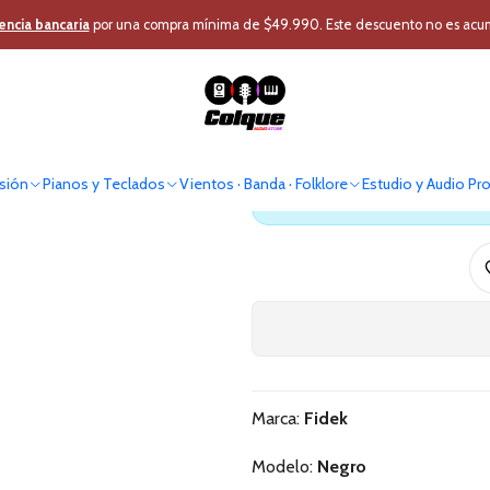
udio y Audio Pro
Audio Profesional
Atril
Atril Parlante
Atril Parlante 
encia bancaria
por una compra mínima de $49.990. Este descuento no es acumul
Atril
sión
Pianos y Teclados
Vientos · Banda · Folklore
Estudio y Audio Pr
Antes de comprar verif
Marca:
Fidek
Modelo:
Negro