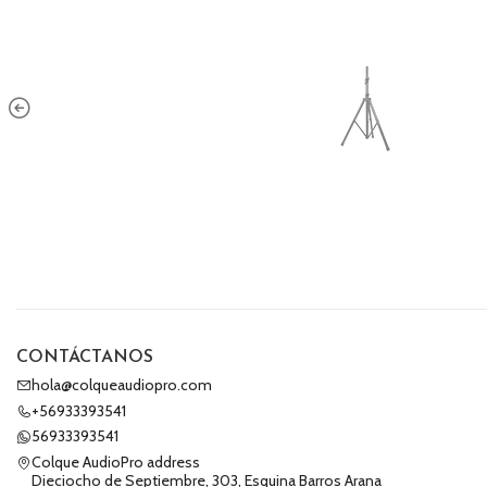
CONTÁCTANOS
hola@colqueaudiopro.com
+56933393541
56933393541
Colque AudioPro address
Dieciocho de Septiembre, 303, Esquina Barros Arana