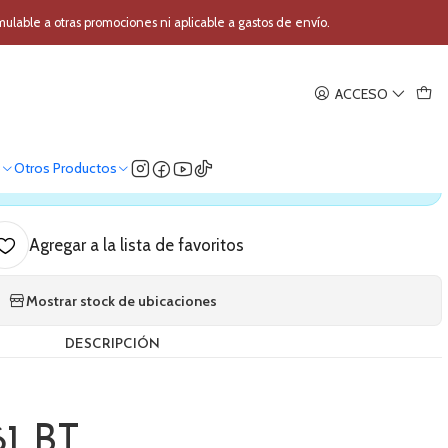
oth de estudio AKG K361 BT
able a otras promociones ni aplicable a gastos de envío.
|
ACCESO
etooth de estudio AKG K361 BT
o
Otros Productos
ica nuestro stock
Agregar a la lista de favoritos
Mostrar stock de ubicaciones
DESCRIPCIÓN
G
61 BT