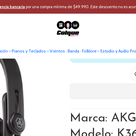
Home Estudio y DJ
Audífonos
Audífonos Bluetooth
Audifonos blueto
encia bancaria
por una compra mínima de $49.990. Este descuento no es acumul
Audifonos blu
sión
Pianos y Teclados
Vientos · Banda · Folklore
Estudio y Audio Pr
Antes de comprar verif
Marca: AK
Modelo: K3