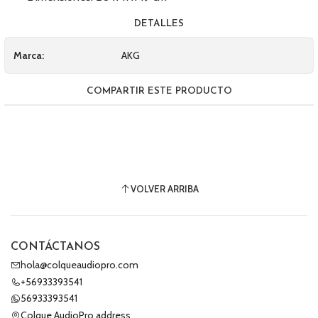
DETALLES
Marca:
AKG
COMPARTIR ESTE PRODUCTO
VOLVER ARRIBA
CONTÁCTANOS
hola@colqueaudiopro.com
+56933393541
56933393541
Colque AudioPro address