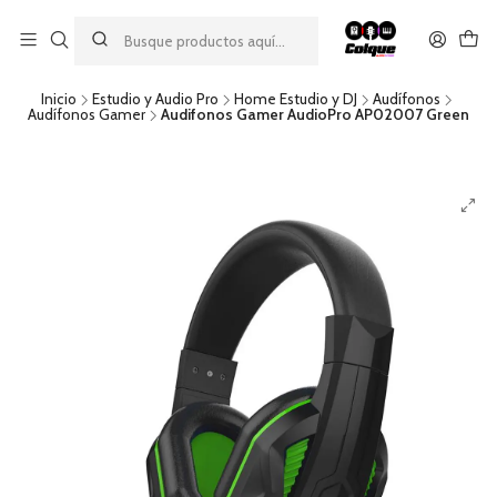
Aprovecha nuestro
descuento por pago con transferencia bancaria
por una compra mínima de $49.990. Este descuento no es
acumulable a otras promociones ni aplicable a gastos de envío.
Inicio
Estudio y Audio Pro
Home Estudio y DJ
Audífonos
Audífonos Gamer
Audifonos Gamer AudioPro AP02007 Green