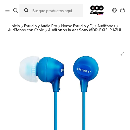
Aprovecha nuestro
descuento por pago con transferencia bancaria
por una compra mínima de $49.990. Este descuento no es
acumulable a otras promociones ni aplicable a gastos de envío.
Inicio
Estudio y Audio Pro
Home Estudio y DJ
Audífonos
Audífonos con Cable
Audifonos in ear Sony MDR-EX15LP AZUL