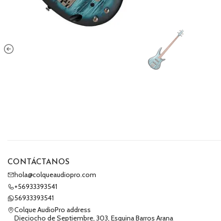
CONTÁCTANOS
hola@colqueaudiopro.com
+56933393541
56933393541
Colque AudioPro address
Dieciocho de Septiembre, 303, Esquina Barros Arana