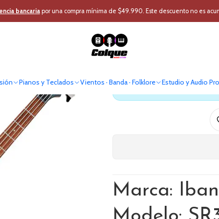
rdas Y Percusión
Instrumentos Cuerda
Bajos
Bajo Electrico Ibanez
encia bancaria
por una compra mínima de $49.990. Este descuento no es acumul
Bajo Ele
sión
Pianos y Teclados
Vientos · Banda · Folklore
Estudio y Audio Pr
Antes de comprar verif
Marca: Iba
Modelo: S