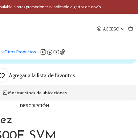
 SR300E SVM
able a otras promociones ni aplicable a gastos de envío.
|
ACCESO
ctrico Ibanez SR300E SVM
o
Otros Productos
ica nuestro stock
Agregar a la lista de favoritos
Mostrar stock de ubicaciones
DESCRIPCIÓN
nez
R300E SVM