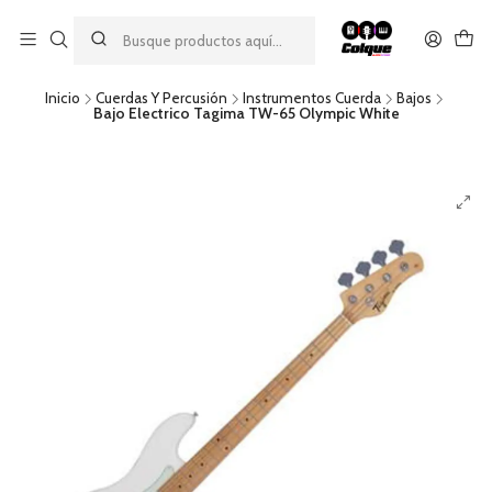
Aprovecha nuestro
descuento por pago con transferencia bancaria
por una compra mínima de $49.990. Este descuento no es
acumulable a otras promociones ni aplicable a gastos de envío.
Inicio
Cuerdas Y Percusión
Instrumentos Cuerda
Bajos
Bajo Electrico Tagima TW-65 Olympic White