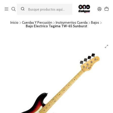
Aprovecha nuestro
descuento por pago con transferencia bancaria
por una compra mínima de $49.990. Este descuento no es
acumulable a otras promociones ni aplicable a gastos de envío.
Inicio
Cuerdas Y Percusión
Instrumentos Cuerda
Bajos
Bajo Electrico Tagima TW-65 Sunburst