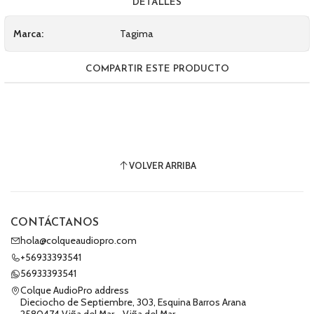
DETALLES
Marca:
Tagima
COMPARTIR ESTE PRODUCTO
VOLVER ARRIBA
CONTÁCTANOS
hola@colqueaudiopro.com
+56933393541
56933393541
Colque AudioPro address
Dieciocho de Septiembre, 303, Esquina Barros Arana
2580474 Viña del Mar - Viña del Mar