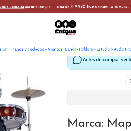
sión
Instrumentos Percusión
Baterias Acusticas
Bateria 5 Piezas Ma
encia bancaria
por una compra mínima de $49.990. Este descuento no es acumul
Bateria 5 
sión
Pianos y Teclados
Vientos · Banda · Folklore
Estudio y Audio Pr
Antes de comprar verif
Marca: Map