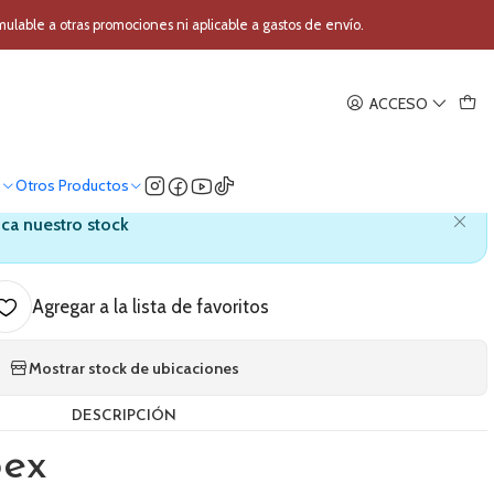
pex PDG5294FTCDR MKII
able a otras promociones ni aplicable a gastos de envío.
|
ACCESO
Piezas Mapex PDG5294FTCDR
MKII
o
Otros Productos
ica nuestro stock
Agregar a la lista de favoritos
Mostrar stock de ubicaciones
DESCRIPCIÓN
ex