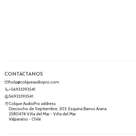
CONTÁCTANOS
hola@colqueaudiopro.com
+56933393541
56933393541
Colque AudioPro address
Dieciocho de Septiembre, 303, Esquina Barros Arana
2580474 Viña del Mar - Viña del Mar
Valparaíso - Chile