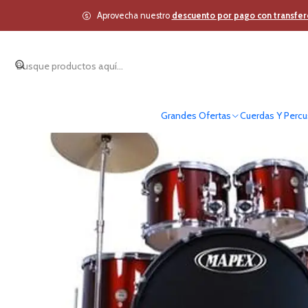
Inicio
Cuerdas Y Percu
Aprovecha nuestro
descuento por pago con transfer
Grandes Ofertas
Cuerdas Y Percu