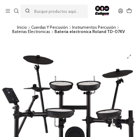
Aprovecha nuestro
descuento por pago con transferencia bancaria
por una compra mínima de $49.990. Este descuento no es
acumulable a otras promociones ni aplicable a gastos de envío.
Inicio
Cuerdas Y Percusión
Instrumentos Percusión
Baterias Electronicas
Bateria electronica Roland TD-07KV