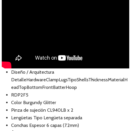
Diseño / Arquitectura
DetalleHardwareClampLugsTipoShellsThicknessMaterialH
eadTopBottomFrontBatterHoop
RDP2F5
Color Burgundy Glitter
Pinza de sujeción CL940LB x 2
Lengüetas Tipo Lengüeta separada
Conchas Espesor 6 capas (7.2mm)