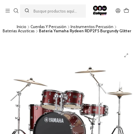
Aprovecha nuestro
descuento por pago con transferencia bancaria
por una compra mínima de $49.990. Este descuento no es
acumulable a otras promociones ni aplicable a gastos de envío.
Inicio
Cuerdas Y Percusión
Instrumentos Percusión
Baterias Acusticas
Bateria Yamaha Rydeen RDP2F5 Burgundy Glitter