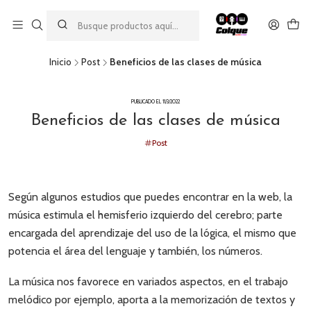
Aprovecha nuestro
descuento por pago con transferencia bancaria
por una compra mínima de $49.990. Este descuento no es
acumulable a otras promociones ni aplicable a gastos de envío.
Inicio
Post
Beneficios de las clases de música
PUBLICADO EL 11/3/2022
Beneficios de las clases de música
Post
Según algunos estudios que puedes encontrar en la web, la
música estimula el hemisferio izquierdo del cerebro; parte
encargada del aprendizaje del uso de la lógica, el mismo que
potencia el área del lenguaje y también, los números.
La música nos favorece en variados aspectos, en el trabajo
melódico por ejemplo, aporta a la memorización de textos y