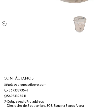
CONTÁCTANOS
hola@colqueaudiopro.com
+56933393541
56933393541
Colque AudioPro address
Dieciocho de Septiembre, 303, Esquina Barros Arana