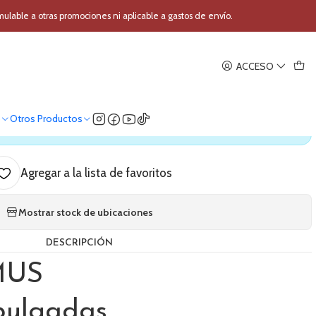
6 pulgadas
able a otras promociones ni aplicable a gastos de envío.
|
ACCESO
guero ARMUS 16 pulgadas
o
Otros Productos
ica nuestro stock
Agregar a la lista de favoritos
Mostrar stock de ubicaciones
DESCRIPCIÓN
MUS
pulgadas