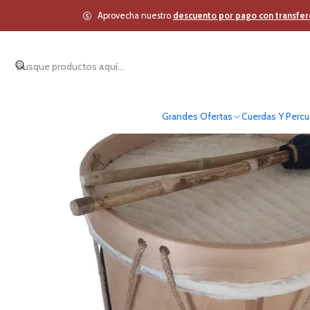
Inicio
Vien
Aprovecha nuestro
descuento por pago con transfer
Grandes Ofertas
Cuerdas Y Percu