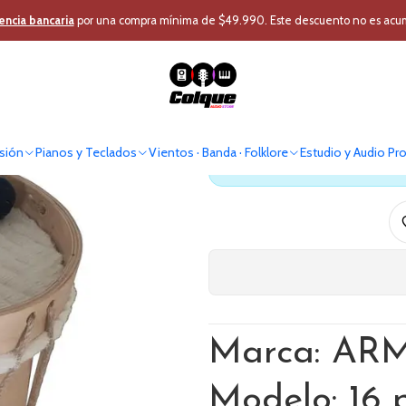
tos · Banda · Folklore
Instrumento Folklórico
Bombo Leguero ARMUS 1
encia bancaria
por una compra mínima de $49.990. Este descuento no es acumul
Bombo Le
sión
Pianos y Teclados
Vientos · Banda · Folklore
Estudio y Audio Pr
Antes de comprar verif
Marca: AR
Modelo: 16 